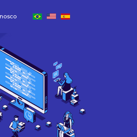
onosco
Escolher lingua inglês
Escolher lingua espanhol
Escolher lingua português-Brasil