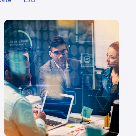
site
ESG