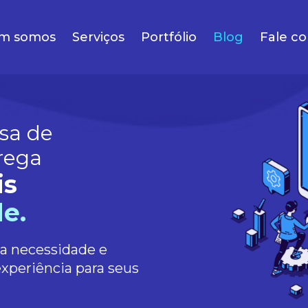
m somos
Serviços
Portfólio
Blog
Fale c
sa de
rega
is
e.
ua necessidade e
experiência para seus