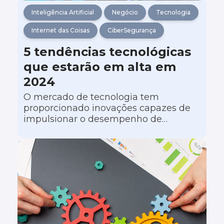
Inteligência Artificial
Negócio
Tecnologia
Internet das Coisas
CiberSegurança
5 tendências tecnológicas
que estarão em alta em
2024
O mercado de tecnologia tem
proporcionado inovações capazes de
impulsionar o desempenho de
empresas de diferentes segmentos. E
à medida que nos aproximamos de
2024, já podemos vislumbrar
tendências que prometem influenciar
e melhorar ainda mais o cenário
empresarial.