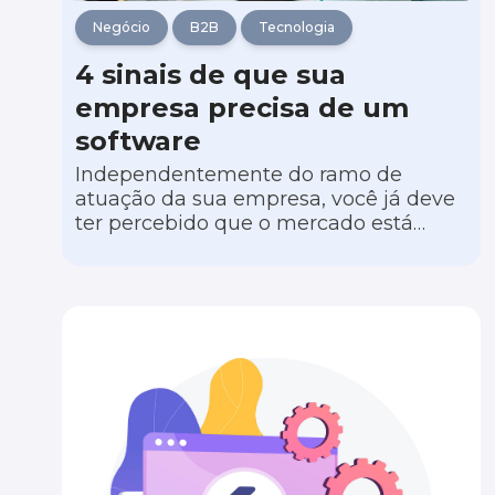
Negócio
B2B
Tecnologia
4 sinais de que sua
empresa precisa de um
software
Independentemente do ramo de
atuação da sua empresa, você já deve
ter percebido que o mercado está
cada vez mais digitalizado. Isso não é
apenas uma tendência tecnológica,
mas uma resposta das corporações
diante de uma competitividade cada
vez mais acirrada e da necessidade de
aumentar a eficiência da
produtividade.