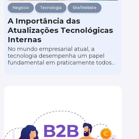
Negócio
Tecnologia
Site/Website
A Importância das
Atualizações Tecnológicas
Internas
No mundo empresarial atual, a
tecnologia desempenha um papel
fundamental em praticamente todos
os aspectos dos negócios. À medida
que a dependência de sistemas
digitais continua a crescer, a
necessidade de manter essas
tecnologias atualizadas e eficientes
torna-se cada vez mais crítica. Neste
artigo, exploraremos a importância das
atualizações nas tecnologias internas,
com foco especial na equipe de
tecnologia que mantém sites e
plataformas funcionando