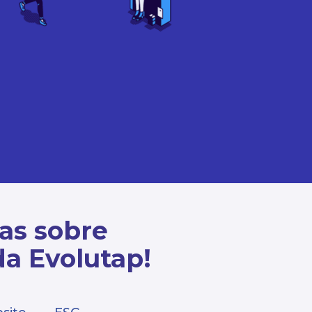
cas sobre
da Evolutap!